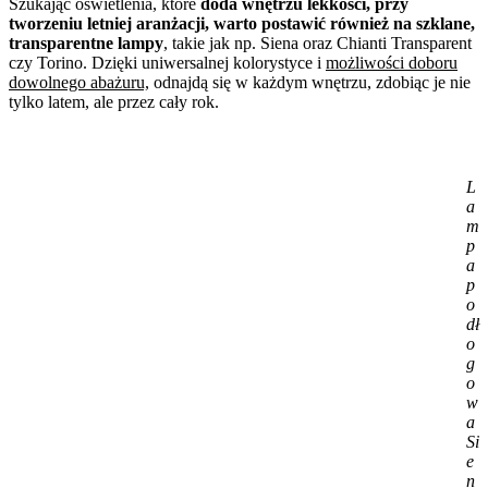
Szukając oświetlenia, które
doda wnętrzu lekkości, przy
tworzeniu letniej aranżacji, warto postawić również na szklane,
transparentne lampy
, takie jak np. Siena oraz Chianti Transparent
czy Torino. Dzięki uniwersalnej kolorystyce i
możliwości doboru
dowolnego abażuru,
odnajdą się w każdym wnętrzu, zdobiąc je nie
tylko latem, ale przez cały rok.
L
a
m
p
a
p
o
dł
o
g
o
w
a
Si
e
n