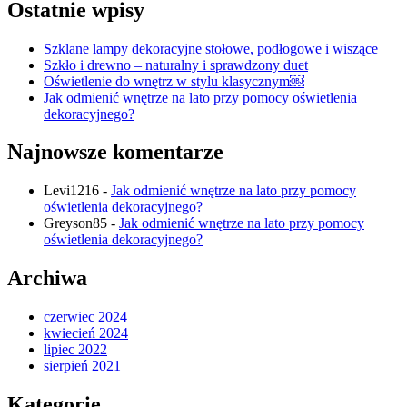
Ostatnie wpisy
Szklane lampy dekoracyjne stołowe, podłogowe i wiszące
Szkło i drewno – naturalny i sprawdzony duet
Oświetlenie do wnętrz w stylu klasycznym￼
Jak odmienić wnętrze na lato przy pomocy oświetlenia
dekoracyjnego?
Najnowsze komentarze
Levi1216
-
Jak odmienić wnętrze na lato przy pomocy
oświetlenia dekoracyjnego?
Greyson85
-
Jak odmienić wnętrze na lato przy pomocy
oświetlenia dekoracyjnego?
Archiwa
czerwiec 2024
kwiecień 2024
lipiec 2022
sierpień 2021
Kategorie