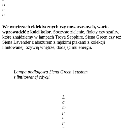
ri
n
o.
We wnętrzach eklektycznych czy nowoczesnych, warto
wprowadzić z kolei kolor
. Soczyste zielenie, fiolety czy szafiry,
które znajdziemy w lampach Troya Sapphire, Siena Green czy też
Siena Lavender z abażurem z rajskimi ptakami z kolekcji
limitowanej, ożywią wnętrze, dodając mu energii.
Lampa podłogowa Siena Green | custom
z limitowanej edycji.
L
a
m
p
a
p
o