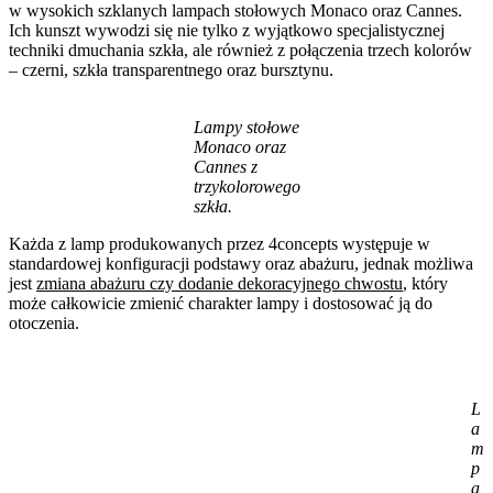
w wysokich szklanych lampach stołowych Monaco oraz Cannes.
Ich kunszt wywodzi się nie tylko z wyjątkowo specjalistycznej
techniki dmuchania szkła, ale również z połączenia trzech kolorów
– czerni, szkła transparentnego oraz bursztynu.
Lampy stołowe
Monaco oraz
Cannes z
trzykolorowego
szkła.
Każda z lamp produkowanych przez 4concepts występuje w
standardowej konfiguracji podstawy oraz abażuru, jednak możliwa
jest
zmiana abażuru czy dodanie dekoracyjnego chwostu
, który
może całkowicie zmienić charakter lampy i dostosować ją do
otoczenia.
L
a
m
p
a