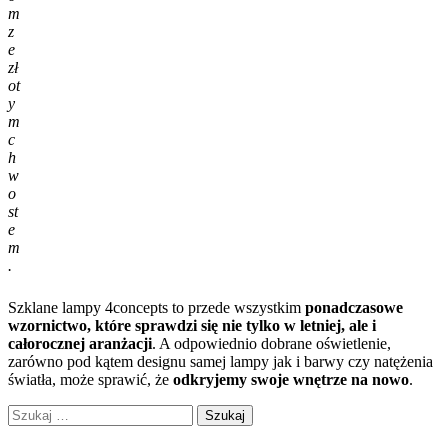
m
z
e
zł
ot
y
m
c
h
w
o
st
e
m
.
Szklane lampy 4concepts to przede wszystkim
ponadczasowe
wzornictwo, które sprawdzi się nie tylko w letniej, ale i
całorocznej aranżacji
. A odpowiednio dobrane oświetlenie,
zarówno pod kątem designu samej lampy jak i barwy czy natężenia
światła, może sprawić, że
odkryjemy swoje wnętrze na nowo
.
Szukaj: