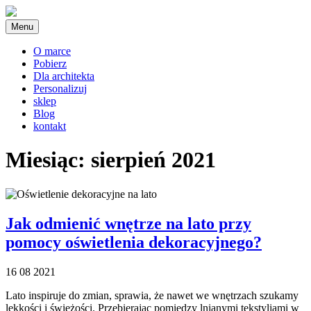
Skip
to
Menu
content
O marce
Pobierz
Dla architekta
Personalizuj
sklep
Blog
kontakt
Miesiąc:
sierpień 2021
Jak odmienić wnętrze na lato przy
pomocy oświetlenia dekoracyjnego?
16 08 2021
Lato inspiruje do zmian, sprawia, że nawet we wnętrzach szukamy
lekkości i świeżości. Przebierając pomiędzy lnianymi tekstyliami w