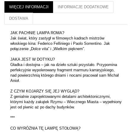
WIĘCEJ INFORMACJI
INFORMACJE DODATKOWE
DOSTAWA
JAK PACHNIE LAMPA ROMA?
Jak świat, który zastygł w filmowych kadrach mistrzów
włoskiego kina: Federico Felliniego i Paolo Sorrentino. Jak
połączenie „Dolce vita” i „Wielkim pięknem”.
JAKA JEST W DOTYKU?
Gładka i dostojna – jak na dzieło sztuki przystało. Przypomina
perfekcyjnie wypolerowany fragment marmuru karraryjskiego,
nad powierzchnią którego dniami i nocami pracował sam Michał
Anioł.
Z CZYM KOJARZY SIĘ JEJ WYGLĄD?
Z genialnie zaprojektowanymi detalami architektonicznymi,
którymi każdy zakątek Rzymu – Wiecznego Miasta – wypełniony
jest od piwnic aż po dachy budynków.
***
CO WYRÓŻNIA TĘ LAMPĘ STOŁOWĄ?