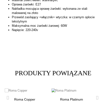
Materiał zewn./wewn: tkanina/pvc
Oprawa żarówki: E27
Nakładka mocująca oprawę żarówki: wykonana ze stali
malowanej na złoto
Przewód zasilający +włącznik+ wtyczka: w czarnym oplocie
tekstylnym
Maksymalna moc żarówki żarowej: 60W
Napięcie: 220-240v
PRODUKTY POWIĄZANE
Roma Copper
Roma Platinum