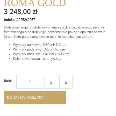
ROMA GOLD
3 248,00 zł
Indeks:
A225242257
Podstawa lampy została wykonana ze szkła bezbarwnego, ręcznie
formowanego a następnie jej powierzchnię pokryto opalizującą złotą
farbą. Złote pasy namalowano ręcznie metalicznym zlotem.
Wymiary całkowite: D50 x H110 cm
Wymiary podstawy: D25 x H75 cm
Wymiary abażura: D40/50 x H35 cm
Kolor zewn./wewn: czarny/złoty
Ilość
DODAJ DO KOSZYKA