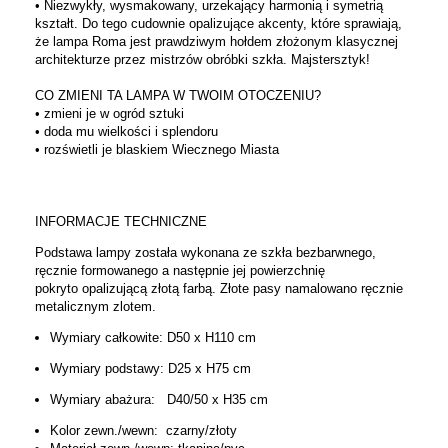
• Niezwykły, wysmakowany, urzekający harmonią i symetrią
kształt. Do tego cudownie opalizujące akcenty, które sprawiają,
że lampa Roma jest prawdziwym hołdem złożonym klasycznej
architekturze przez mistrzów obróbki szkła. Majstersztyk!
CO ZMIENI TA LAMPA W TWOIM OTOCZENIU?
• zmieni je w ogród sztuki
• doda mu wielkości i splendoru
• rozświetli je blaskiem Wiecznego Miasta
INFORMACJE TECHNICZNE
Podstawa lampy została wykonana ze szkła bezbarwnego,
ręcznie formowanego a następnie jej powierzchnię
pokryto opalizującą złotą farbą. Złote pasy namalowano ręcznie
metalicznym zlotem.
Wymiary całkowite: D50 x H110 cm
Wymiary podstawy: D25 x H75 cm
Wymiary abażura: D40/50 x H35 cm
Kolor zewn./wewn: czarny/złoty