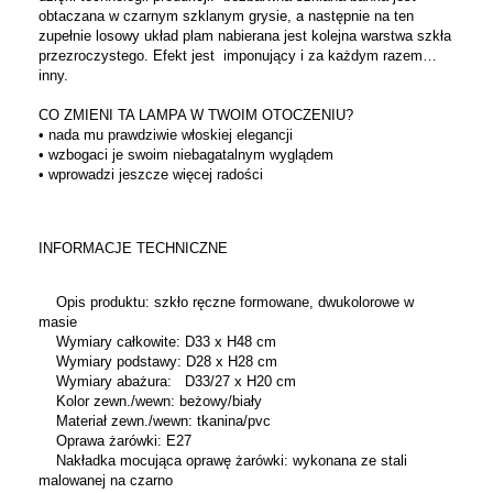
obtaczana w czarnym szklanym grysie, a następnie na ten
zupełnie losowy układ plam nabierana jest kolejna warstwa szkła
przezroczystego. Efekt jest imponujący i za każdym razem…
inny.
CO ZMIENI TA LAMPA W TWOIM OTOCZENIU?
• nada mu prawdziwie włoskiej elegancji
• wzbogaci je swoim niebagatalnym wyglądem
• wprowadzi jeszcze więcej radości
INFORMACJE TECHNICZNE
Opis produktu: szkło ręczne formowane, dwukolorowe w
masie
Wymiary całkowite: D33 x H48 cm
Wymiary podstawy: D28 x H28 cm
Wymiary abażura: D33/27 x H20 cm
Kolor zewn./wewn: beżowy/biały
Materiał zewn./wewn: tkanina/pvc
Oprawa żarówki: E27
Nakładka mocująca oprawę żarówki: wykonana ze stali
malowanej na czarno