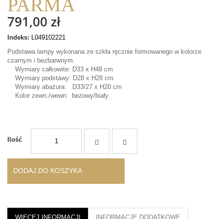
PARMA
791,00 zł
Indeks:
L049102221
Podstawa lampy wykonana ze szkła ręcznie formowanego w kolorze
czarnym i bezbarwnym.
Wymiary całkowite: D33 x H48 cm
Wymiary podstawy: D28 x H28 cm
Wymiary abażura: D33/27 x H20 cm
Kolor zewn./wewn: beżowy/biały
Ilość
DODAJ DO KOSZYKA
WIĘCEJ INFORMACJI
INFORMACJE DODATKOWE