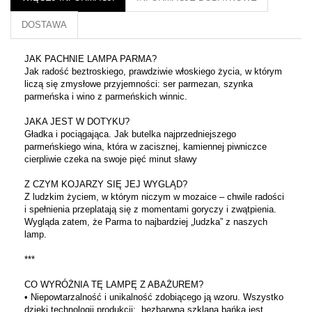
DOSTAWA
JAK PACHNIE LAMPA PARMA?
Jak radość beztroskiego, prawdziwie włoskiego życia, w którym
liczą się zmysłowe przyjemności: ser parmezan, szynka
parmeńska i wino z parmeńskich winnic.
JAKA JEST W DOTYKU?
Gładka i pociągająca. Jak butelka najprzedniejszego
parmeńskiego wina, która w zacisznej, kamiennej piwniczce
cierpliwie czeka na swoje pięć minut sławy
Z CZYM KOJARZY SIĘ JEJ WYGLĄD?
Z ludzkim życiem, w którym niczym w mozaice – chwile radości
i spełnienia przeplatają się z momentami goryczy i zwątpienia.
Wygląda zatem, że Parma to najbardziej „ludzka” z naszych
lamp.
***
CO WYRÓŻNIA TĘ LAMPĘ Z ABAŻUREM?
• Niepowtarzalność i unikalność zdobiącego ją wzoru. Wszystko
dzięki technologii produkcji: bezbarwna szklana bańka jest