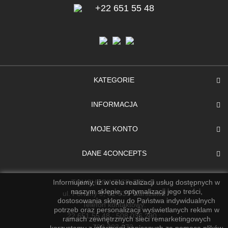
+22 651 55 48
KATEGORIE
INFORMACJA
MOJE KONTO
DANE 4CONCEPTS
TOUCHPOINT SP. Z O. O.
Informujemy, iż w celu realizacji usług dostępnych w
naszym sklepie, optymalizacji jego treści,
ul. Fortuny 9, 01-339 Warszawa
dostosowania sklepu do Państwa indywidualnych
Telefon kontaktowy:
potrzeb oraz personalizacji wyświetlanych reklam w
22 651 55 48 ; 508 036 290 ;
ramach zewnętrznych sieci remarketingowych
793 303 073.