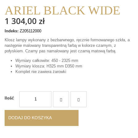
ARIEL BLACK WIDE
1 304,00 zł
Indeks:
Z205112000
Klosz lampy wykonany z bezbarwnego, ręcznie formowanego szkła, a
następnie malowany transparentną farbą w kolorze czarnym, z
połyskiem. Czarny pas namalowany jest czarną matową farbą.
Wymiary całkowite: 450 - 2325 mm
Wymiary klosza: H325 mm D350 mm
Komplet nie zawiera żarowki
Ilość
DODAJ DO KOSZYKA