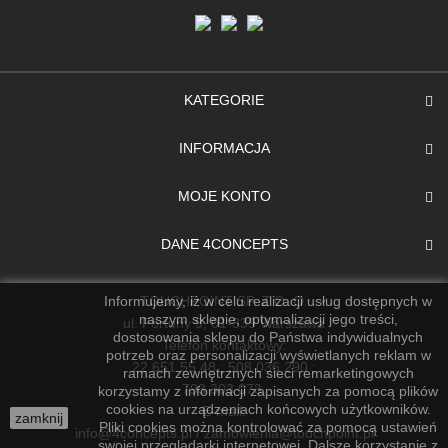
KATEGORIE
INFORMACJA
MOJE KONTO
DANE 4CONCEPTS
TOUCHPOINT SP. Z O. O.
Informujemy, iż w celu realizacji usług dostępnych w
naszym sklepie, optymalizacji jego treści,
ul. Fortuny 9, 01-339 Warszawa
dostosowania sklepu do Państwa indywidualnych
Telefon kontaktowy:
potrzeb oraz personalizacji wyświetlanych reklam w
22 651 55 48 ; 508 036 290 ;
ramach zewnętrznych sieci remarketingowych
793 303 073.
korzystamy z informacji zapisanych za pomocą plików
cookies na urządzeniach końcowych użytkowników.
E-mail:
zamknij
Pliki cookies można kontrolować za pomocą ustawień
info@4concepts.pl / zamowienia@touchpoint.pl
swojej przeglądarki internetowej. Dalsze korzystanie z