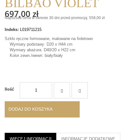
BILBAO VIOLET
697,00 zł
Najniższa cena w okresie 30 dni przed promocją:
558,00 zł
Indeks:
L019711215
Szkło ręczne formowane, malowane na fioletowo
Wymiary podstawy: D20 x H44 cm
Wymiary abażura: D40/20 x H22 cm
Kolor zewn./wewn: biały/biały
Ilość
DODAJ DO KOSZYKA
WIĘCEJ INFORMACJI
INFORMACJE DODATKOWE