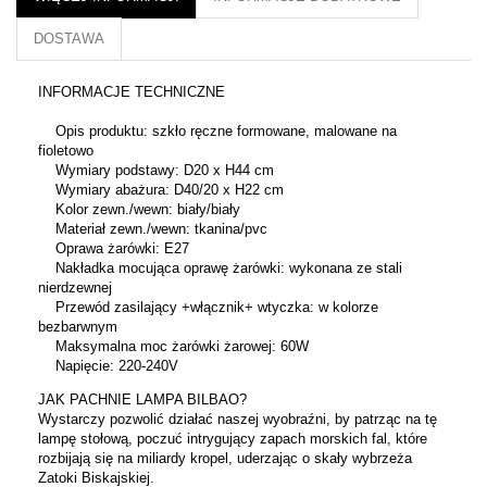
DOSTAWA
INFORMACJE TECHNICZNE
Opis produktu: szkło ręczne formowane, malowane na
fioletowo
Wymiary podstawy: D20 x H44 cm
Wymiary abażura: D40/20 x H22 cm
Kolor zewn./wewn: biały/biały
Materiał zewn./wewn: tkanina/pvc
Oprawa żarówki: E27
Nakładka mocująca oprawę żarówki: wykonana ze stali
nierdzewnej
Przewód zasilający +włącznik+ wtyczka: w kolorze
bezbarwnym
Maksymalna moc żarówki żarowej: 60W
Napięcie: 220-240V
JAK PACHNIE LAMPA BILBAO?
Wystarczy pozwolić działać naszej wyobraźni, by patrząc na tę
lampę stołową, poczuć intrygujący zapach morskich fal, które
rozbijają się na miliardy kropel, uderzając o skały wybrzeża
Zatoki Biskajskiej.