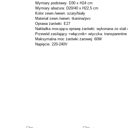
Wymiary podstawy: D30 x H24 cm
Wymiary abażura: D20/40 x H22,5 cm
Kolor zewn./wewn: szary/biały
Materiał zewn./wewn: tkanina/pvc
Oprawa żarówki: E27
Nakładka mocująca oprawę żarówki: wykonana ze stali 
Przewód zasilający +włącznik+ wtyczka: transparentne
Maksymalna moc żarówki żarowej: 60W
Napięcie: 220-240V