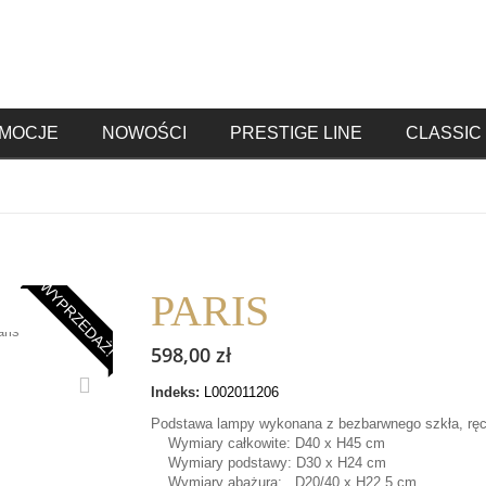
MOCJE
NOWOŚCI
PRESTIGE LINE
CLASSIC 
WYPRZEDAŻ!
PARIS
598,00 zł
Indeks:
L002011206
Podstawa lampy wykonana z bezbarwnego szkła, rę
Wymiary całkowite: D40 x H45 cm
Wymiary podstawy: D30 x H24 cm
Wymiary abażura: D20/40 x H22,5 cm