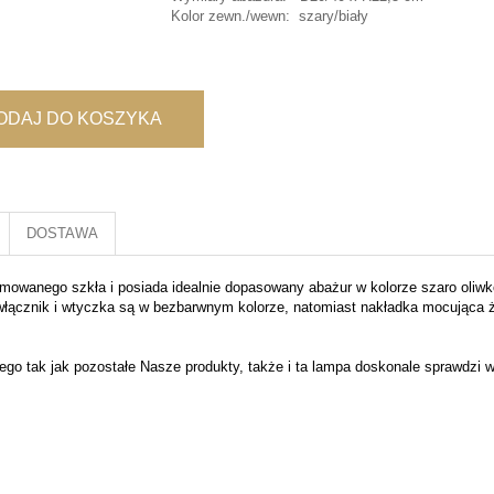
Kolor zewn./wewn: szary/biały
ODAJ DO KOSZYKA
DOSTAWA
rmowanego szkła i posiada idealnie dopasowany abażur w kolorze szaro oliw
 włącznik i wtyczka są w bezbarwnym kolorze, natomiast nakładka mocująca ż
go tak jak pozostałe Nasze produkty, także i ta lampa doskonale sprawdzi w