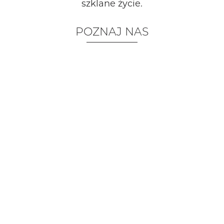
szklane życie.
POZNAJ NAS
LAMPY PODŁOGOWE
KUP TERAZ